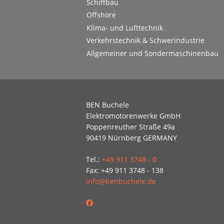
Schiffbau
Offshore
Klima- und Lufttechnik
Verkehrstechnik & Schwerindustrie
Allgemeiner und Sondermaschinenbau
BEN Buchele
Elektromotorenwerke GmbH
Poppenreuther Straße 49a
90419 Nürnberg GERMANY
Tel.:
+49 911 3748 - 0
Fax: +49 911 3748 - 138
info@benbuchele.de