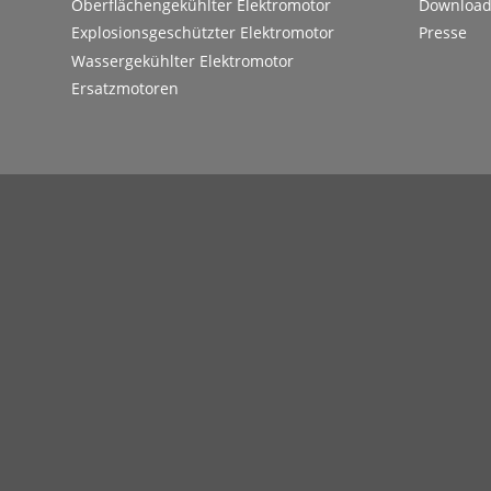
Oberflächengekühlter Elektromotor
Downloa
Explosionsgeschützter Elektromotor
Presse
Wassergekühlter Elektromotor
Ersatzmotoren